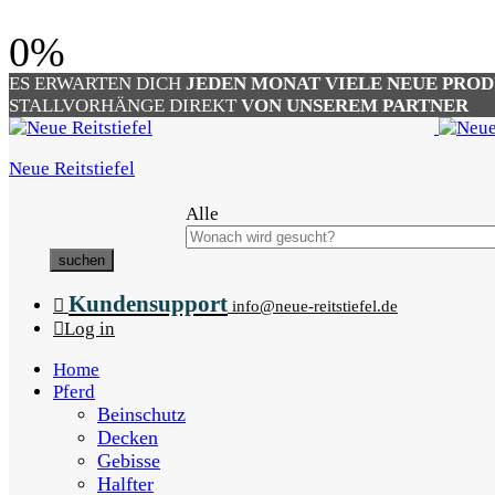
0
%
ES ERWARTEN DICH
JEDEN MONAT VIELE NEUE PRO
STALLVORHÄNGE DIREKT
VON UNSEREM PARTNER
Neue Reitstiefel
Alle
suchen
Kundensupport
info@neue-reitstiefel.de
Log in
Home
Pferd
Beinschutz
Decken
Gebisse
Halfter