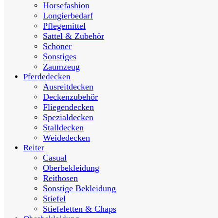
Horsefashion
Longierbedarf
Pflegemittel
Sattel & Zubehör
Schoner
Sonstiges
Zaumzeug
Pferdedecken
Ausreitdecken
Deckenzubehör
Fliegendecken
Spezialdecken
Stalldecken
Weidedecken
Reiter
Casual
Oberbekleidung
Reithosen
Sonstige Bekleidung
Stiefel
Stiefeletten & Chaps